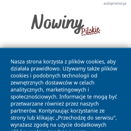
autopromocja
Nasza strona korzysta z plików cookies, aby
działała prawidłowo. Używamy także plików
cookies i podobnych technologii od
zewnętrznych dostawców w celach
Copyright © 2026 swietochlowiceonline.pl Wszystkie prawa
analitycznych, marketingowych i
zastrzeżone.
społecznościowych. Informacje te mogą być
przetwarzane również przez naszych
partnerów. Kontynuując korzystanie ze
Polityka
Polityka
News
Autorzy
strony lub klikając „Przechodzę do serwisu",
Prywatności
Cookies
wyrażasz zgodę na użycie dodatkowych