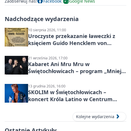
Zaobserwuj nas!
Facebook
Google News
Nadchodzące wydarzenia
10 sierpnia 2026, 11:00
Uroczyste przekazanie ławeczki z
księciem Guido Hencklem von
Donnersmarckiem
21 września 2026, 17:00
Kabaret Ani Mru Mru w
Świętochłowicach – program „Mniej
więcej”
13 grudnia 2026, 16:00
SKOLIM w Świętochłowicach –
koncert Króla Latino w Centrum
Kultury Śląskiej
Kolejne wydarzenia
Ostatnie Artykuły