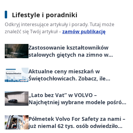
Lifestyle i poradniki
Jak wybrać ciągnik rolniczy do
Odkryj interesujące artykuły i porady. Tutaj może
wielkości gospodarstwa?
znaleźć się Twój artykuł –
zamów publikację
Zastosowanie kształtowników
stalowych giętych na zimno w
budownictwie i przemyśle
Aktualne ceny mieszkań w
Świętochłowicach. Zobacz, ile
przeciętnie płacono za metr
nieruchomości do końca lipca 2026
„Lato bez Vat” w VOLVO –
Najchętniej wybrane modele pośród
marek premium w Polsce, teraz
korzystniej o wartość większą niż VAT
Półmetek Volvo For Safety za nami –
już niemal 62 tys. osób odwiedziło