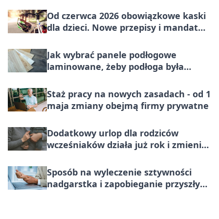
miasteczko bezpieczeństwa
Od czerwca 2026 obowiązkowe kaski
dla dzieci. Nowe przepisy i mandat
100 zł
Jak wybrać panele podłogowe
laminowane, żeby podłoga była
trwała i estetyczna?
Staż pracy na nowych zasadach - od 1
maja zmiany obejmą firmy prywatne
Dodatkowy urlop dla rodziców
wcześniaków działa już rok i zmienia
codzienność rodzin
Sposób na wyleczenie sztywności
nadgarstka i zapobieganie przyszłym
problemom