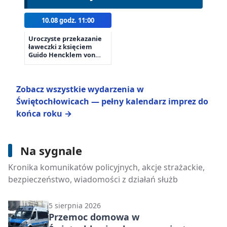
10.08 godz. 11:00
Uroczyste przekazanie
ławeczki z księciem
Guido Hencklem von
Donnersmarckiem
Zobacz wszystkie wydarzenia w
Świętochłowicach — pełny kalendarz imprez do
końca roku →
Na sygnale
6 sierpnia 2026
Nastolatka w kryzysie otrzymała
Kronika komunikatów policyjnych, akcje strażackie,
pomoc. Zadziałała współpraca służb
bezpieczeństwo, wiadomości z działań służb
5 sierpnia 2026
Przemoc domowa w