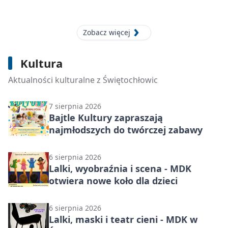
Zobacz więcej
7 sierpnia 2026
Taniec w Świętochłowicach wraca po
Kultura
wakacjach. Są grupy dla każdego
wieku.
Aktualności kulturalne z Świętochłowic
7 sierpnia 2026
Bajtle Kultury zapraszają
najmłodszych do twórczej zabawy
6 sierpnia 2026
Lalki, wyobraźnia i scena - MDK
otwiera nowe koło dla dzieci
6 sierpnia 2026
Lalki, maski i teatr cieni - MDK w