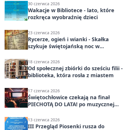
30 czerwca 2026
Wakacje w Bibliotece - lato, które
rozkręca wyobraźnię dzieci
23 czerwca 2026
Rycerze, ogień i wianki - Skałka
szykuje świętojańską noc w
Świętochłowicach
18 czerwca 2026
Od społecznej zbiórki do sześciu filii -
biblioteka, która rosła z miastem
17 czerwca 2026
Świętochłowice czekają na finał
PIECHOTĄ DO LATA! po muzycznej
ocenie 🎶
13 czerwca 2026
III Przegląd Piosenki rusza do