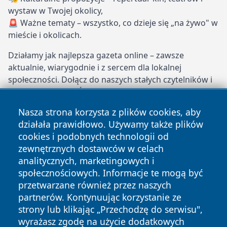
wystaw w Twojej okolicy,
🚨 Ważne tematy – wszystko, co dzieje się „na żywo" w
mieście i okolicach.
Działamy jak najlepsza gazeta online – zawsze
aktualnie, wiarygodnie i z sercem dla lokalnej
społeczności. Dołącz do naszych stałych czytelników i
bądź na bieżąco z Świętochłowicami!
Nasza strona korzysta z plików cookies, aby
swietochlowiceonline.pl – Twoje miejskie oko i
działała prawidłowo. Używamy także plików
ucho!
cookies i podobnych technologii od
Copyright © 2026 swietochlowiceonline.pl Wszystkie prawa
zewnętrznych dostawców w celach
zastrzeżone.
analitycznych, marketingowych i
społecznościowych. Informacje te mogą być
przetwarzane również przez naszych
Polityka
Polityka
News
Autorzy
partnerów. Kontynuując korzystanie ze
Prywatności
Cookies
strony lub klikając „Przechodzę do serwisu",
wyrażasz zgodę na użycie dodatkowych