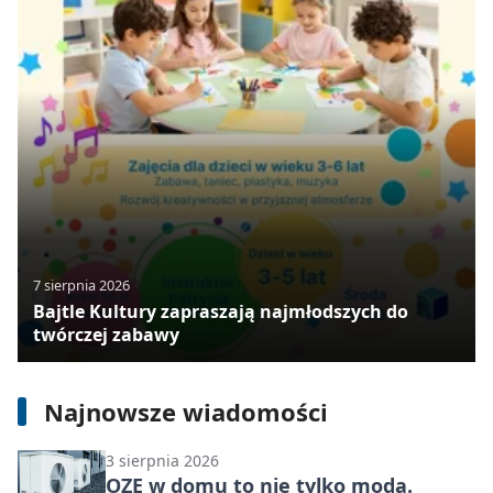
7 sierpnia 2026
4 sierpnia 2026
Bajtle Kultury zapraszają najmłodszych do
twórczej zabawy
Mammobus przy granicy
Świętochłowic. Badanie potrwa tylko
pięć minut
Najnowsze wiadomości
3 sierpnia 2026
OZE w domu to nie tylko moda.