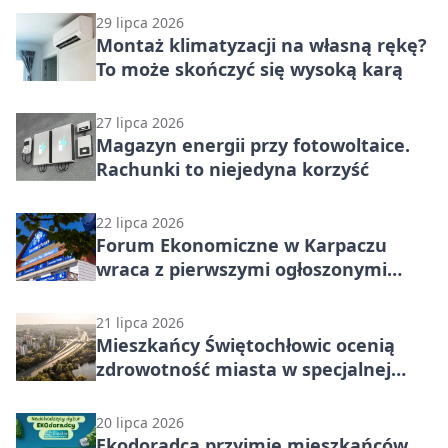
29 lipca 2026
Montaż klimatyzacji na własną rękę?
To może skończyć się wysoką karą
27 lipca 2026
Magazyn energii przy fotowoltaice.
Rachunki to niejedyna korzyść
22 lipca 2026
Forum Ekonomiczne w Karpaczu
wraca z pierwszymi ogłoszonymi
gośćmi. To ostatnie dni tańszych
zapisów
21 lipca 2026
Mieszkańcy Świętochłowic ocenią
zdrowotność miasta w specjalnej
ankiecie
20 lipca 2026
Ekodoradca przyjmie mieszkańców.