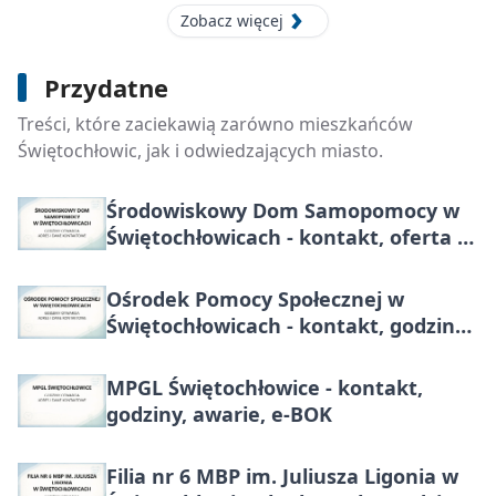
Zobacz więcej
Miejski Dom Pomocy Społecznej “Złota
Przydatne
Jesień” w Świętochłowicach - kontakt,
Treści, które zaciekawią zarówno mieszkańców
dojazd, zasady pobytu
Świętochłowic, jak i odwiedzających miasto.
Środowiskowy Dom Samopomocy w
Świętochłowicach - kontakt, oferta i
zasady przyjęcia
Ośrodek Pomocy Społecznej w
Świętochłowicach - kontakt, godziny i
świadczenia
MPGL Świętochłowice - kontakt,
godziny, awarie, e-BOK
Filia nr 6 MBP im. Juliusza Ligonia w