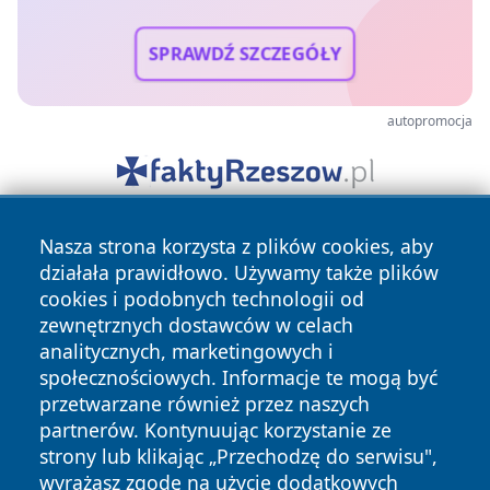
SPRAWDŹ SZCZEGÓŁY
autopromocja
Nasza strona korzysta z plików cookies, aby
działała prawidłowo. Używamy także plików
cookies i podobnych technologii od
zewnętrznych dostawców w celach
analitycznych, marketingowych i
Copyright © 2026 swietochlowiceonline.pl Wszystkie prawa
społecznościowych. Informacje te mogą być
zastrzeżone.
przetwarzane również przez naszych
partnerów. Kontynuując korzystanie ze
strony lub klikając „Przechodzę do serwisu",
Polityka
Polityka
News
Autorzy
wyrażasz zgodę na użycie dodatkowych