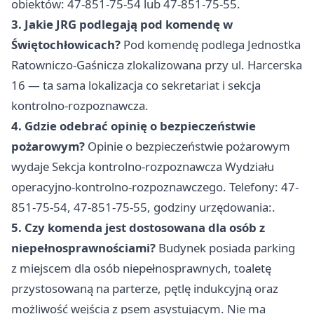
obiektów: 47-851-75-54 lub 47-851-75-55.
3. Jakie JRG podlegają pod komendę w
Świętochłowicach?
Pod komendę podlega Jednostka
Ratowniczo-Gaśnicza zlokalizowana przy ul. Harcerska
16 — ta sama lokalizacja co sekretariat i sekcja
kontrolno-rozpoznawcza.
4. Gdzie odebrać opinię o bezpieczeństwie
pożarowym?
Opinie o bezpieczeństwie pożarowym
wydaje Sekcja kontrolno-rozpoznawcza Wydziału
operacyjno-kontrolno-rozpoznawczego. Telefony: 47-
851-75-54, 47-851-75-55, godziny urzędowania:.
5. Czy komenda jest dostosowana dla osób z
niepełnosprawnościami?
Budynek posiada parking
z miejscem dla osób niepełnosprawnych, toaletę
przystosowaną na parterze, pętlę indukcyjną oraz
możliwość wejścia z psem asystującym. Nie ma