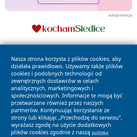
autopromocja
Nasza strona korzysta z plików cookies, aby
działała prawidłowo. Używamy także plików
cookies i podobnych technologii od
zewnętrznych dostawców w celach
Copyright © 2026 swietochlowiceonline.pl Wszystkie prawa
analitycznych, marketingowych i
zastrzeżone.
społecznościowych. Informacje te mogą być
przetwarzane również przez naszych
partnerów. Kontynuując korzystanie ze
Polityka
Polityka
News
Autorzy
strony lub klikając „Przechodzę do serwisu",
Prywatności
Cookies
wyrażasz zgodę na użycie dodatkowych
plików cookies zgodnie z naszą
polityką