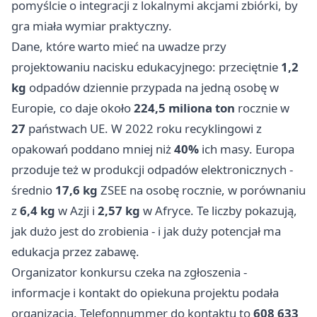
pomyślcie o integracji z lokalnymi akcjami zbiórki, by
gra miała wymiar praktyczny.
Dane, które warto mieć na uwadze przy
projektowaniu nacisku edukacyjnego: przeciętnie
1,2
kg
odpadów dziennie przypada na jedną osobę w
Europie, co daje około
224,5 miliona ton
rocznie w
27
państwach UE. W 2022 roku recyklingowi z
opakowań poddano mniej niż
40%
ich masy. Europa
przoduje też w produkcji odpadów elektronicznych -
średnio
17,6 kg
ZSEE na osobę rocznie, w porównaniu
z
6,4 kg
w Azji i
2,57 kg
w Afryce. Te liczby pokazują,
jak dużo jest do zrobienia - i jak duży potencjał ma
edukacja przez zabawę.
Organizator konkursu czeka na zgłoszenia -
informacje i kontakt do opiekuna projektu podała
organizacja. Telefonnummer do kontaktu to
608 633