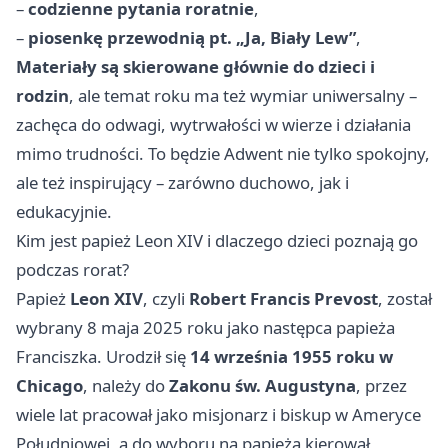
–
codzienne pytania roratnie
,
–
piosenkę przewodnią pt. „Ja, Biały Lew”
,
Materiały są skierowane głównie do dzieci i
rodzin
, ale temat roku ma też wymiar uniwersalny –
zachęca do odwagi, wytrwałości w wierze i działania
mimo trudności. To będzie Adwent nie tylko spokojny,
ale też inspirujący – zarówno duchowo, jak i
edukacyjnie.
Kim jest papież Leon XIV i dlaczego dzieci poznają go
podczas rorat?
Papież
Leon XIV
, czyli
Robert Francis Prevost
, został
wybrany 8 maja 2025 roku jako następca papieża
Franciszka. Urodził się
14 września 1955 roku w
Chicago
, należy do
Zakonu św. Augustyna
, przez
wiele lat pracował jako misjonarz i biskup w Ameryce
Południowej, a do wyboru na papieża kierował