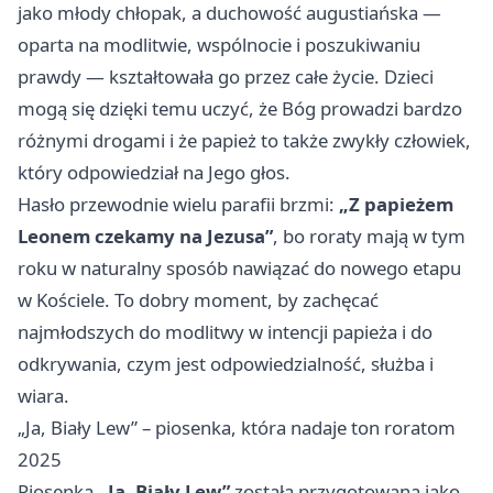
jako młody chłopak, a duchowość augustiańska —
oparta na modlitwie, wspólnocie i poszukiwaniu
prawdy — kształtowała go przez całe życie. Dzieci
mogą się dzięki temu uczyć, że Bóg prowadzi bardzo
różnymi drogami i że papież to także zwykły człowiek,
który odpowiedział na Jego głos.
Hasło przewodnie wielu parafii brzmi:
„Z papieżem
Leonem czekamy na Jezusa”
, bo roraty mają w tym
roku w naturalny sposób nawiązać do nowego etapu
w Kościele. To dobry moment, by zachęcać
najmłodszych do modlitwy w intencji papieża i do
odkrywania, czym jest odpowiedzialność, służba i
wiara.
„Ja, Biały Lew” – piosenka, która nadaje ton roratom
2025
Piosenka
„Ja, Biały Lew”
została przygotowana jako