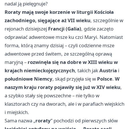
nadal ją pielęgnuje?
Roraty mają swoje korzenie w liturgii Kościoła
zachodniego, sięgające aż VII wieku
, szczególnie w
rejonach dzisiejszej
Francji (Galia)
, gdzie zaczęto
odprawiać adwentowe msze ku czci Maryi. Natomiast
forma, którą znamy dzisiaj – czyli codzienne msze
adwentowe przed świtem, ze szczególną oprawą
maryjną –
rozwinęła się na dobre w XIII wieku w
krajach niemieckojęzycznych
, takich jak
Austria
i
południowe Niemcy
, skąd przyjęła się w
Polsce
.
W
naszym kraju roraty pojawiły się już w XIV wieku
,
a szybko stały się powszechne – nie tylko w
klasztorach czy na dworach, ale i w parafiach wiejskich
i miejskich.
Sama nazwa „
roraty
” pochodzi od pierwszych słów
łacińskiej antyfony na wejście – „Rorate caeli