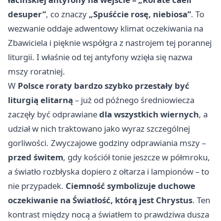
desuper”
, co znaczy
„Spuśćcie rosę, niebiosa”
. To
wezwanie oddaje adwentowy klimat oczekiwania na
Zbawiciela i pięknie współgra z nastrojem tej porannej
liturgii. I właśnie od tej antyfony wzięła się nazwa
mszy roratniej.
W
Polsce roraty bardzo szybko przestały być
liturgią elitarną
– już od późnego średniowiecza
zaczęły być odprawiane
dla wszystkich wiernych
, a
udział w nich traktowano jako wyraz szczególnej
gorliwości. Zwyczajowe godziny odprawiania mszy –
przed świtem
, gdy kościół tonie jeszcze w półmroku,
a światło rozbłyska dopiero z ołtarza i lampionów – to
nie przypadek.
Ciemność symbolizuje duchowe
oczekiwanie na Światłość, którą jest Chrystus
. Ten
kontrast między nocą a światłem to prawdziwa dusza