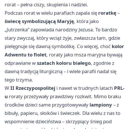
rorat – pełna ciszy, skupienia i nadziei.
Podczas rorat w wielu parafiach zapala się
roratkę
–
świecę symbolizującą Maryję
, która jako
„Jutrzenka” zapowiada narodziny Jezusa. To bardzo
stary zwyczaj, który wciąż żyje, zwłaszcza tam, gdzie
pielęgnuje się dawną symbolikę. Co więcej, choć
kolor
Adwentu to fiolet
, roraty jako msza maryjna bywają
odprawiane w
szatach koloru białego
, zgodnie z
dawną tradycją liturgiczną – i wiele parafii nadal się
tego trzyma.
W
II Rzeczypospolitej
i nawet w trudnych latach
PRL-
u
roraty przeżywały prawdziwy rozkwit. Mimo braku
środków dzieci same przygotowywały
lampiony
– z
bibuły, papieru, słoików i świeczek. Dla wielu z nas to
wspomnienie dzieciństwa – skrzypiący śnieg pod