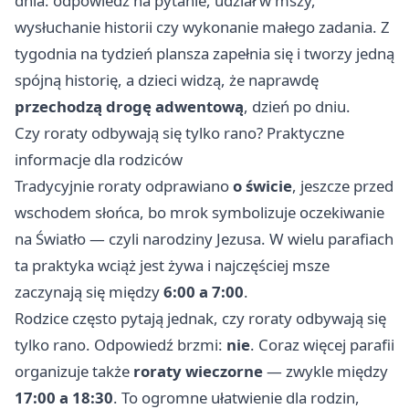
dnia: odpowiedź na pytanie, udział w mszy,
wysłuchanie historii czy wykonanie małego zadania. Z
tygodnia na tydzień plansza zapełnia się i tworzy jedną
spójną historię, a dzieci widzą, że naprawdę
przechodzą drogę adwentową
, dzień po dniu.
Czy roraty odbywają się tylko rano? Praktyczne
informacje dla rodziców
Tradycyjnie roraty odprawiano
o świcie
, jeszcze przed
wschodem słońca, bo mrok symbolizuje oczekiwanie
na Światło — czyli narodziny Jezusa. W wielu parafiach
ta praktyka wciąż jest żywa i najczęściej msze
zaczynają się między
6:00 a 7:00
.
Rodzice często pytają jednak, czy roraty odbywają się
tylko rano. Odpowiedź brzmi:
nie
. Coraz więcej parafii
organizuje także
roraty wieczorne
— zwykle między
17:00 a 18:30
. To ogromne ułatwienie dla rodzin,