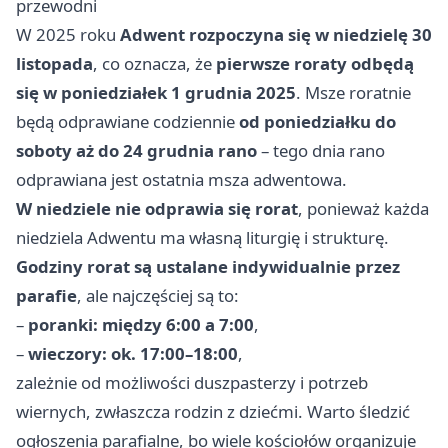
przewodni
W 2025 roku
Adwent rozpoczyna się w niedzielę 30
listopada
, co oznacza, że
pierwsze roraty odbędą
się w poniedziałek 1 grudnia 2025
. Msze roratnie
będą odprawiane codziennie
od poniedziałku do
soboty aż do 24 grudnia rano
– tego dnia rano
odprawiana jest ostatnia msza adwentowa.
W niedziele nie odprawia się rorat
, ponieważ każda
niedziela Adwentu ma własną liturgię i strukturę.
Godziny rorat są ustalane indywidualnie przez
parafie
, ale najczęściej są to:
–
poranki: między 6:00 a 7:00
,
–
wieczory: ok. 17:00–18:00
,
zależnie od możliwości duszpasterzy i potrzeb
wiernych, zwłaszcza rodzin z dziećmi. Warto śledzić
ogłoszenia parafialne, bo wiele kościołów organizuje