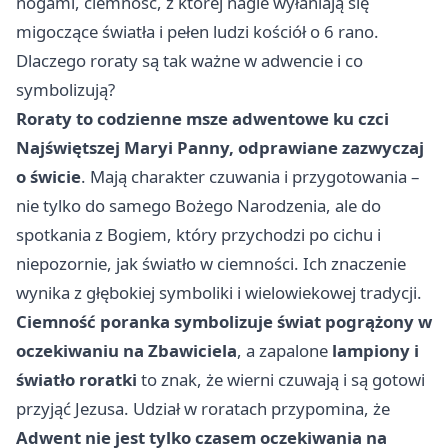
nogami, ciemność, z której nagle wyłaniają się
migoczące światła i pełen ludzi kościół o 6 rano.
Dlaczego roraty są tak ważne w adwencie i co
symbolizują?
Roraty to codzienne msze adwentowe ku czci
Najświętszej Maryi Panny, odprawiane zazwyczaj
o świcie
. Mają charakter czuwania i przygotowania –
nie tylko do samego Bożego Narodzenia, ale do
spotkania z Bogiem, który przychodzi po cichu i
niepozornie, jak światło w ciemności. Ich znaczenie
wynika z głębokiej symboliki i wielowiekowej tradycji.
Ciemność poranka symbolizuje świat pogrążony w
oczekiwaniu na Zbawiciela
, a zapalone
lampiony i
światło roratki
to znak, że wierni czuwają i są gotowi
przyjąć Jezusa. Udział w roratach przypomina, że
Adwent nie jest tylko czasem oczekiwania na