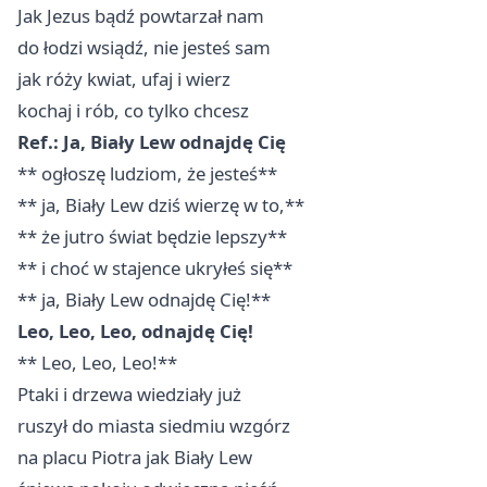
Jak Jezus bądź powtarzał nam
do łodzi wsiądź, nie jesteś sam
jak róży kwiat, ufaj i wierz
kochaj i rób, co tylko chcesz
Ref.: Ja, Biały Lew odnajdę Cię
** ogłoszę ludziom, że jesteś**
** ja, Biały Lew dziś wierzę w to,**
** że jutro świat będzie lepszy**
** i choć w stajence ukryłeś się**
** ja, Biały Lew odnajdę Cię!**
Leo, Leo, Leo, odnajdę Cię!
** Leo, Leo, Leo!**
Ptaki i drzewa wiedziały już
ruszył do miasta siedmiu wzgórz
na placu Piotra jak Biały Lew