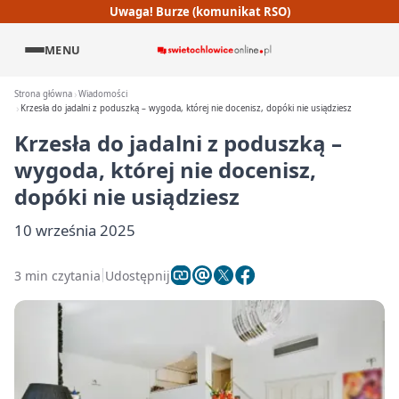
Uwaga! Burze (komunikat RSO)
MENU
Strona główna
Wiadomości
Krzesła do jadalni z poduszką – wygoda, której nie docenisz, dopóki nie usiądziesz
Krzesła do jadalni z poduszką –
wygoda, której nie docenisz,
dopóki nie usiądziesz
10 września 2025
3 min czytania
Udostępnij