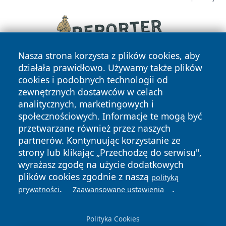
Nasza strona korzysta z plików cookies, aby
działała prawidłowo. Używamy także plików
cookies i podobnych technologii od
zewnętrznych dostawców w celach
analitycznych, marketingowych i
społecznościowych. Informacje te mogą być
przetwarzane również przez naszych
Copyright © 2026 swietochlowiceonline.pl Wszystkie prawa
partnerów. Kontynuując korzystanie ze
zastrzeżone.
strony lub klikając „Przechodzę do serwisu",
wyrażasz zgodę na użycie dodatkowych
plików cookies zgodnie z naszą
polityką
Polityka
Polityka
.
.
News
Autorzy
prywatności
Zaawansowane ustawienia
Prywatności
Cookies
Polityka Cookies