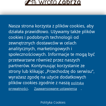
Nasza strona korzysta z plików cookies, aby
działała prawidłowo. Używamy także plików
cookies i podobnych technologii od
zewnętrznych dostawców w celach
Copyright © 2026 swietochlowiceonline.pl Wszystkie prawa
analitycznych, marketingowych i
zastrzeżone.
społecznościowych. Informacje te mogą być
przetwarzane również przez naszych
partnerów. Kontynuując korzystanie ze
Polityka
Polityka
News
Autorzy
strony lub klikając „Przechodzę do serwisu",
Prywatności
Cookies
wyrażasz zgodę na użycie dodatkowych
plików cookies zgodnie z naszą
polityką
.
.
prywatności
Zaawansowane ustawienia
Polityka Cookies