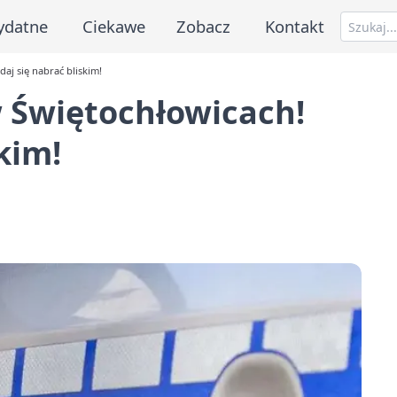
ydatne
Ciekawe
Zobacz
Kontakt
aj się nabrać bliskim!
 Świętochłowicach!
kim!