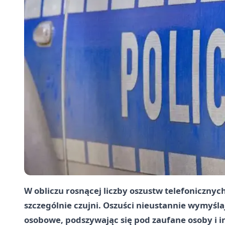
W obliczu rosnącej liczby oszustw telefoniczny
szczególnie czujni. Oszuści nieustannie wymyśl
osobowe, podszywając się pod zaufane osoby i in