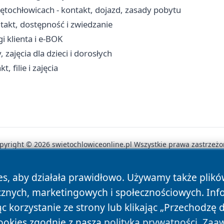
ętochłowicach - kontakt, dojazd, zasady pobytu
akt, dostępność i zwiedzanie
i klienta i e-BOK
 zajęcia dla dzieci i dorosłych
 filie i zajęcia
pyright © 2026 swietochlowiceonline.pl Wszystkie prawa zastrzeżo
es, aby działała prawidłowo. Używamy także plik
News
Autorzy
Polityka Prywatności
Polityka Cookie
cznych, marketingowych i społecznościowych. Inf
 korzystanie ze strony lub klikając „Przechodzę 
ookies zgodnie z naszą
polityką prywatności
.
Zaaw