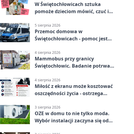
W Świętochłowicach sztuka
pomoże dzieciom mówić, czuć i
działać
5 sierpnia 2026
Przemoc domowa w
Świętochłowicach - pomoc jest
dostępna przez całą dobę
4 sierpnia 2026
Mammobus przy granicy
Świętochłowic. Badanie potrwa
tylko pięć minut
4 sierpnia 2026
Miłość z ekranu może kosztować
oszczędności życia - ostrzega
policja
3 sierpnia 2026
OZE w domu to nie tylko moda.
Wybór instalacji zaczyna się od
potrzeb budynku