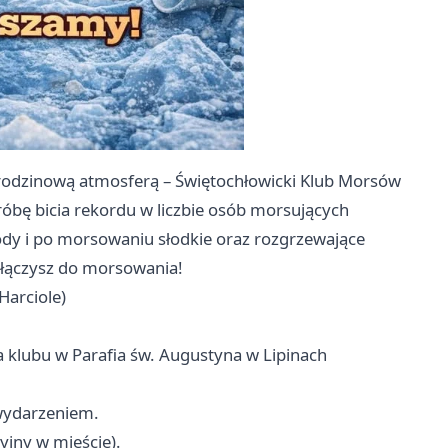
odzinową atmosferą – Świętochłowicki Klub Morsów
róbę bicia rekordu w liczbie osób morsujących
ody i po morsowaniu słodkie oraz rozgrzewające
ołączysz do morsowania!
Harciole)
ia klubu w Parafia św. Augustyna w Lipinach
wydarzeniem.
yjny w mieście).