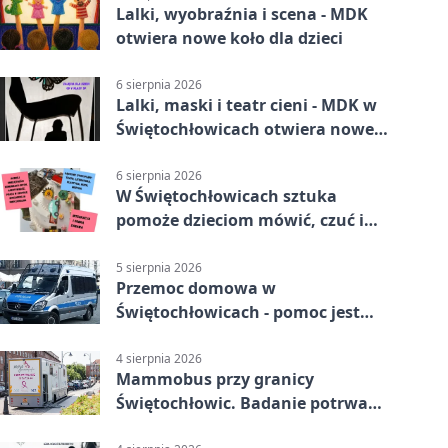
Lalki, wyobraźnia i scena - MDK
otwiera nowe koło dla dzieci
6 sierpnia 2026
Lalki, maski i teatr cieni - MDK w
Świętochłowicach otwiera nowe
koło
6 sierpnia 2026
W Świętochłowicach sztuka
pomoże dzieciom mówić, czuć i
działać
5 sierpnia 2026
Przemoc domowa w
Świętochłowicach - pomoc jest
dostępna przez całą dobę
4 sierpnia 2026
Mammobus przy granicy
Świętochłowic. Badanie potrwa
tylko pięć minut