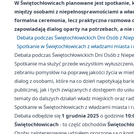
W Świętochłowicach planowane jest spotkanie,
między osobami z niepełnosprawnościami a wład
formalna ceremonia, lecz praktyczna rozmowa o
zapowiadają dialog oparty na potrzebach, a nie
Debata podczas Świętochłowickich Dni Osób z Nie
Spotkanie w Świętochłowicach z władzami miasta i 
Debata podczas Świętochłowickich Dni Osób z Niep
Spotkanie ma służyć przede wszystkim wyłuszczeniu
zebraniu pomysłów na poprawę jakości życia w mie
dialog z osobami, które na co dzień napotykają bar
publicznej, jak i tych związanych z dostępem do usłu
tematy do dalszych działań władz miejskich oraz rad
Spotkanie w Świętochłowicach z władzami miasta i r
Debata odbędzie się
1 grudnia 2025
o godzinie
10:
Świętochłowicach
- to część obchodów
Świętochł
Osoby zainteresowane udziałem proszone są o kont