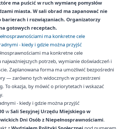
 które ma puścić w ruch wymianę pomysłów
zami miasta. W sali obrad ma zapanować nie
 barierach i rozwiązaniach. Organizatorzy
 na gotowych receptach.
pełnosprawnościami ma konkretne cele
radnymi - kiedy i gdzie można przyjść
ełnosprawnościami ma konkretne cele
 najważniejszych potrzeb, wymianie doświadczeń i
ście. Zaplanowana forma ma umożliwić bezpośredni
iery — zarówno tych widocznych w przestrzeni
g. To okazja, by mówić o priorytetach i wskazać
y.
adnymi - kiedy i gdzie można przyjść
00
w
Sali Sesyjnej Urzędu Miejskiego w
owickich Dni Osób z Niepełnosprawnościami
.
akt z
Wydziałem Polityki Społecznej
pod numerem