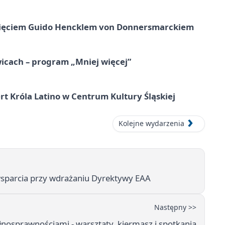
księciem Guido Hencklem von Donnersmarckiem
icach – program „Mniej więcej”
t Króla Latino w Centrum Kultury Śląskiej
Kolejne wydarzenia
wsparcia przy wdrażaniu Dyrektywy EAA
Następny >>
łnosprawnościami - warsztaty, kiermasz i spotkania