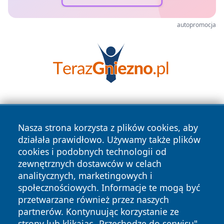
autopromocja
Nasza strona korzysta z plików cookies, aby
działała prawidłowo. Używamy także plików
cookies i podobnych technologii od
zewnętrznych dostawców w celach
Copyright © 2026 swietochlowiceonline.pl Wszystkie prawa
analitycznych, marketingowych i
zastrzeżone.
społecznościowych. Informacje te mogą być
przetwarzane również przez naszych
partnerów. Kontynuując korzystanie ze
Polityka
Polityka
News
Autorzy
strony lub klikając „Przechodzę do serwisu",
Prywatności
Cookies