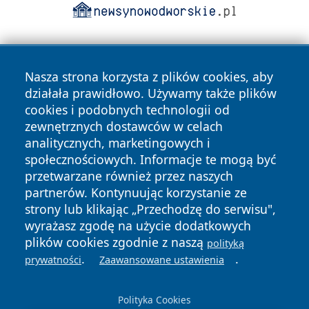
Nasza strona korzysta z plików cookies, aby
działała prawidłowo. Używamy także plików
cookies i podobnych technologii od
zewnętrznych dostawców w celach
Copyright © 2026 swietochlowiceonline.pl Wszystkie prawa
analitycznych, marketingowych i
zastrzeżone.
społecznościowych. Informacje te mogą być
przetwarzane również przez naszych
partnerów. Kontynuując korzystanie ze
Polityka
Polityka
News
Autorzy
strony lub klikając „Przechodzę do serwisu",
Prywatności
Cookies
wyrażasz zgodę na użycie dodatkowych
plików cookies zgodnie z naszą
polityką
.
.
prywatności
Zaawansowane ustawienia
Polityka Cookies