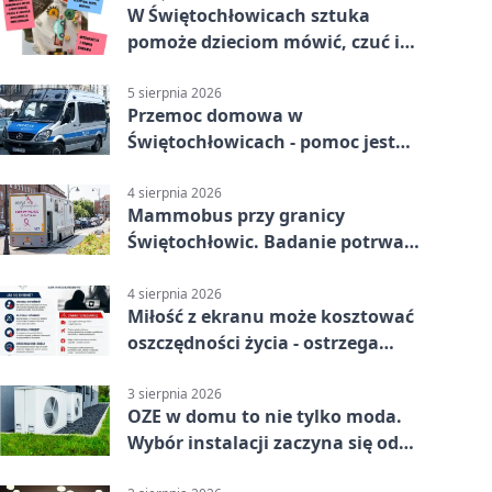
W Świętochłowicach sztuka
pomoże dzieciom mówić, czuć i
działać
5 sierpnia 2026
Przemoc domowa w
Świętochłowicach - pomoc jest
dostępna przez całą dobę
4 sierpnia 2026
Mammobus przy granicy
Świętochłowic. Badanie potrwa
tylko pięć minut
4 sierpnia 2026
Miłość z ekranu może kosztować
oszczędności życia - ostrzega
policja
3 sierpnia 2026
OZE w domu to nie tylko moda.
Wybór instalacji zaczyna się od
potrzeb budynku