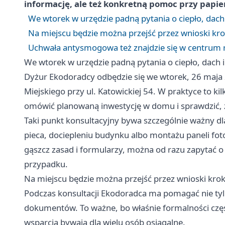
informację, ale też konkretną pomoc przy papie
We wtorek w urzędzie padną pytania o ciepło, dach 
Na miejscu będzie można przejść przez wnioski kr
Uchwała antysmogowa też znajdzie się w centru
We wtorek w urzędzie padną pytania o ciepło, dach i
Dyżur Ekodoradcy odbędzie się we wtorek, 26 maja
Miejskiego przy ul. Katowickiej 54. W praktyce to k
omówić planowaną inwestycję w domu i sprawdzić, z 
Taki punkt konsultacyjny bywa szczególnie ważny dl
pieca, dociepleniu budynku albo montażu paneli fo
gąszcz zasad i formularzy, można od razu zapytać
przypadku.
Na miejscu będzie można przejść przez wnioski kro
Podczas konsultacji Ekodoradca ma pomagać nie tyl
dokumentów. To ważne, bo właśnie formalności częs
wsparcia bywają dla wielu osób osiągalne.