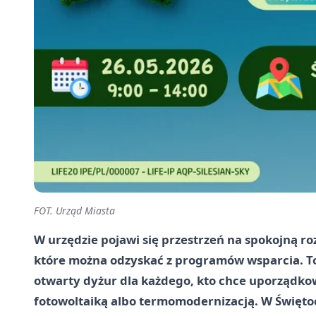
FOT. Urząd Miasta
W urzędzie pojawi się przestrzeń na spokojną r
które można odzyskać z programów wsparcia. To
otwarty dyżur dla każdego, kto chce uporządko
fotowoltaiką albo termomodernizacją. W Święto