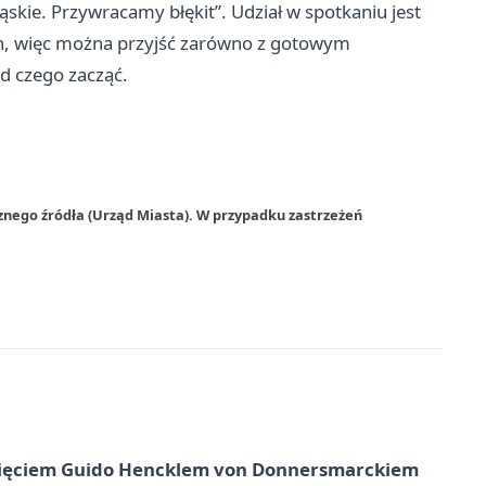
skie. Przywracamy błękit”. Udział w spotkaniu jest
ch, więc można przyjść zarówno z gotowym
od czego zacząć.
znego źródła (Urząd Miasta). W przypadku zastrzeżeń
księciem Guido Hencklem von Donnersmarckiem