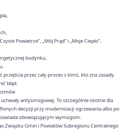
pła,
ych,
ste Powietrze”, „Mój Prąd” i „Moje Ciepło”,
ergetycznej budynku,
u.
 przejścia przez cały proces z kimś, kto zna zasady
ić błąd.
 rozmów
 uchwały antysmogowej. To szczególnie istotne dla
rafionych decyzji przy modernizacji ogrzewania albo po
odpowiada obowiązującym wymogom.
go Związku Gmin i Powiatów Subregionu Centralnego